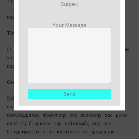
τη «διάρκεια ζωής» του cookie καθώς και μία
Subject
τιμή (συνήθως με τη μορφή ενός τυχαίως
παραχθέντα μοναδικού αριθμού).
Your Message
Τύποι cookies
Οι βασικοί τύποι των cookies που ενδεχομένως
να χρησιμοποιούν οι ιστότοποι περιγράφονται
παρακάτω
Cookies επίσκεψης (session cookies)
Πρόκειται για προσωρινά cookies που
παραμένουν στο αρχείο των cookies του
προγράμματος πλοήγησης της συσκευής σας μόνο
κατά τη διάρκεια της επίσκεψής σας και
διαγράφονται όταν κλείσετε το πρόγραμμα