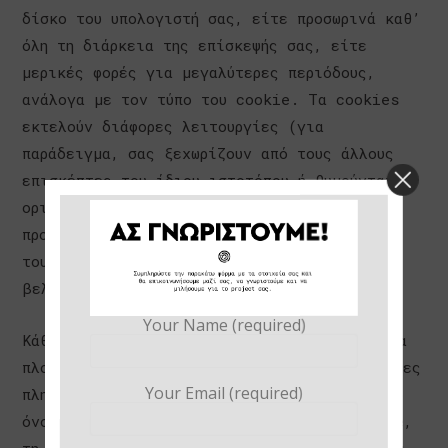
δίσκο του υπολογιστή σας, είτε προσωρινά καθ’
όλη τη διάρκεια της επίσκεψής σας, είτε
μερικές φορές για μεγαλύτερες περιόδους,
ανάλογα με τον τύπο του cookie. Τα cookies
εκτελούν διάφορες λειτουργίες (για
παράδειγμα, σας ξεχωρίζουν από τους άλλους
επισκέπτες του ίδιου ιστοτόπου ή θυμούνται
ορισμένα πράγματα για εσάς, όπως τις
προτιμήσεις σας) και χρησιμοποιούνται από
τους περισσότερους ιστότοπους για να
βελτιώσουν την εμπειρία σας ως χρήστη τους.
Your Name (required)
Κάθε cookie είναι μοναδικό για το πρόγραμμα
πλοήγησής σας και περιέχει ορισμένες ανώνυμες
Your Email (required)
πληροφορίες. Ένα cookie συνήθως περιέχει το
όνομα του πεδίου από όπου προήλθε το cookie,